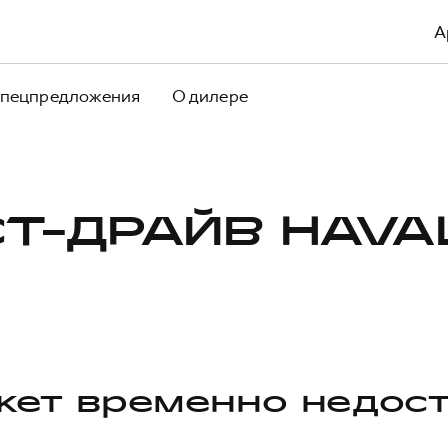
А
пецпредложения
О дилере
Т-ДРАЙВ HAVA
ет временно недос