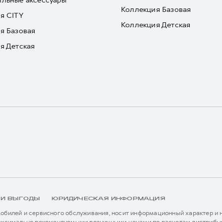
льные аксессуары
Коллекция Базовая
я CITY
Коллекция Детская
я Базовая
я Детская
 И ВЫГОДЫ
ЮРИДИЧЕСКАЯ ИНФОРМАЦИЯ
билей и сервисного обслуживания, носит информационный характер и не
аксимально рекомендуемыми розничными ценами по расчетам дистрибью