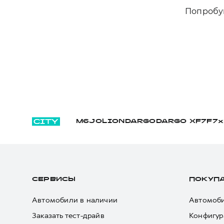
Попробуй
M6
JOLION
DARGO
DARGO Х
F7
F7x
СЕРВИСЫ
ПОКУП
Автомобили в наличии
Автомоби
Заказать тест-драйв
Конфигур