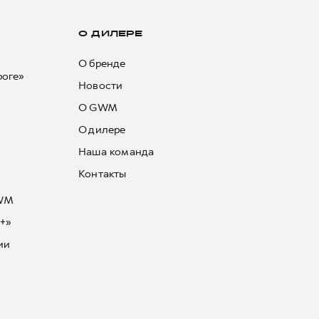
О ДИЛЕРЕ
О бренде
роге»
Новости
О GWM
О дилере
Наша команда
Контакты
GWM
+»
ии