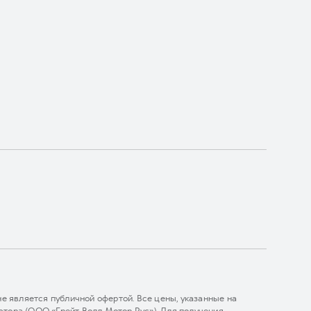
 является публичной офертой. Все цены, указанные на
тора (ООО «Грейт Волл Мотор Рус»). Для получения