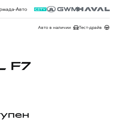
рмада-Авто
Авто в наличии
Тест-драйв
L F7
тупен