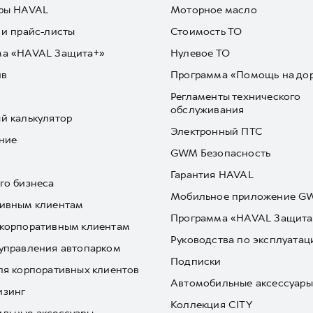
ры HAVAL
Моторное масло
 и прайс-листы
Стоимость ТО
ма «HAVAL Защита+»
Нулевое ТО
йв
Программа «Помощь на до
Регламенты технического
обслуживания
й калькулятор
Электронный ПТС
ние
GWM Безопасность
Гарантия HAVAL
го бизнеса
Мобильное приложение 
ивным клиентам
Программа «HAVAL Защита
корпоративным клиентам
Руководства по эксплуатац
управления автопарком
Подписки
ля корпоративных клиентов
Автомобильные аксессуары
изинг
Коллекция CITY