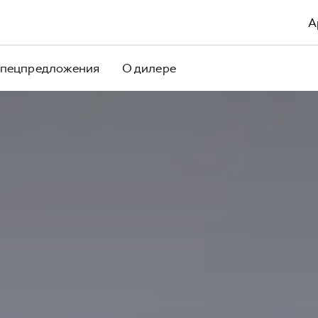
А
пецпредложения
О дилере