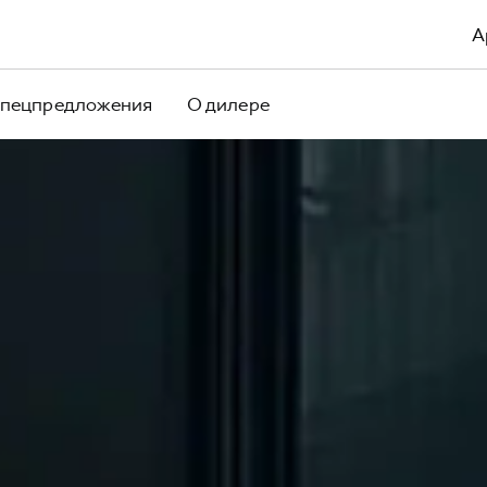
А
пецпредложения
О дилере