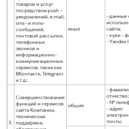
товаров и услуг
посредством push –
- данные 
уведомлений, e-mail,
использо
sms- и mms-
иные
сайта;
сообщений,
- куки - 
почтовой рассылки,
- Yandex I
телефонных
звонков и
информационно-
коммуникационных
сервисов, таких как
ВКонтакте, Telegram
и т.д.:
- фамилия
отчество;
Совершенствование
- № теле
функций и сервисов
общие
- адрес
сайта Компании,
электрон
техническая
почты;
3.
поддержка,