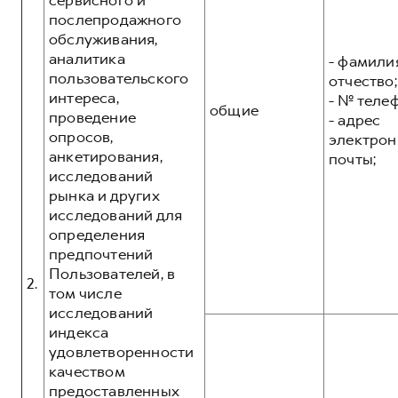
сервисного и
послепродажного
обслуживания,
аналитика
- фамилия
пользовательского
отчество;
интереса,
- № теле
общие
проведение
- адрес
опросов,
электрон
анкетирования,
почты;
исследований
рынка и других
исследований для
определения
предпочтений
Пользователей, в
2.
том числе
исследований
индекса
удовлетворенности
качеством
предоставленных