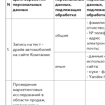
Сервис для корпоративных клиентов
POER
N
персональных
данных,
данных,
от 3 449 000 ₽
HAVAL Лизинг
АКСЕССУАРЫ HAVAL
данных
подлежащих
подлежа
обработке
обработ
Автомобильные аксессуары
- фамилия
АКСЕССУАРЫ HAVAL
Коллекция CITY
отчество;
Автомобильные аксессуары
Коллекция Базовая
- № теле
общие
- адрес
Коллекция CITY
Коллекция Детская
электрон
Запись на тест –
Коллекция Базовая
почты;
1.
драйв автомобилей
Коллекция Детская
на сайте Компании:
- данные 
использо
иные
сайта;
- куки - 
- Yandex I
Проведение
маркетинговых
исследований в
области продаж,