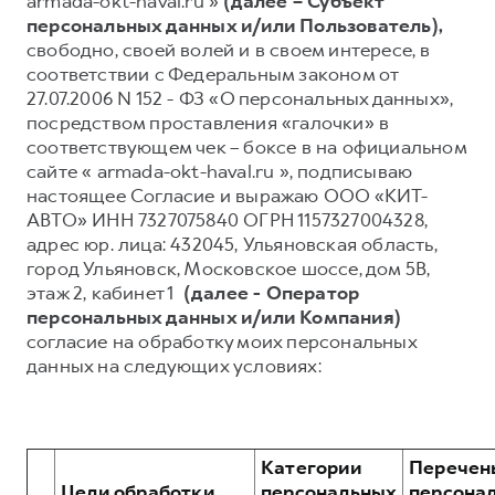
armada-okt-haval.ru »
(далее – Субъект
персональных данных и/или Пользователь),
Тест-драйв
СЕРВИСНОЕ ОБСЛУЖИВАНИЕ
О дилере
свободно, своей волей и в своем интересе, в
Трейд-ин
Нулевое ТО
Наша команда
соответствии с Федеральным законом от
27.07.2006 N 152 - ФЗ «О персональных данных»,
Программа «Помощь на дороге»
Контакты
посредством проставления «галочки» в
DARGO
DARGO X
КРЕДИТ И СТРАХОВАНИЕ
Регламенты технического обслуживания
соответствующем чек – боксе в на официальном
от 3 199 000 ₽
от 3 499 000 ₽
сайте « armada-okt-haval.ru », подписываю
Кредитный калькулятор
Электронный ПТС
настоящее Согласие и выражаю ООО «КИТ-
Страхование
АВТО» ИНН 7327075840 ОГРН 1157327004328,
адрес юр. лица: 432045, Ульяновская область,
Кредит
ПОДДЕРЖКА
город Ульяновск, Московское шоссе, дом 5В,
GWM Безопасность
этаж 2, кабинет 1
(далее - Оператор
персональных данных и/или Компания)
F7
F7X
КОРПОРАТИВНЫМ КЛИЕНТАМ
Гарантия HAVAL
от 2 899 000 ₽
от 3 599 000 ₽
согласие на обработку моих персональных
Для малого бизнеса
Мобильное приложение GWM
данных на следующих условиях:
Корпоративным клиентам
Программа «HAVAL Защита+»
Крупным корпоративным клиентам
Руководства по эксплуатации
Система управления автопарком
Подписки
Категории
Перечен
Цели обработки
персональных
персона