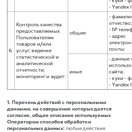
- куки - 
- Yandex I
- фамилия
отчество;
Контроль качества
- № теле
предоставляемых
общие
- адрес
Пользователям
электрон
товаров и/или
почты;
6.
услуг; ведение
статистической и
- данные 
аналитической
использо
отчетности;
иные
сайта;
мониторинг и аудит:
- куки - 
- Yandex I
1. Перечень действий с персональными
данными, на совершение которых дается
согласие, общее описание используемых
Оператором способов обработки
персональных данных:
любые действия