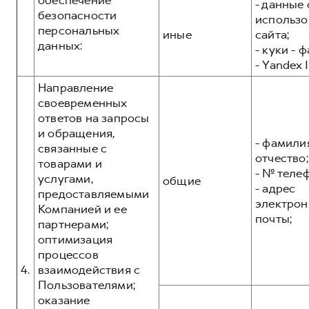
обеспечение
- данные 
безопасности
использо
персональных
иные
сайта;
данных:
- куки - 
- Yandex I
Направление
своевременных
ответов на запросы
и обращения,
- фамилия
связанные с
отчество;
товарами и
- № теле
услугами,
общие
- адрес
предоставляемыми
электрон
Компанией и ее
почты;
партнерами;
оптимизация
процессов
4.
взаимодействия с
Пользователями;
оказание