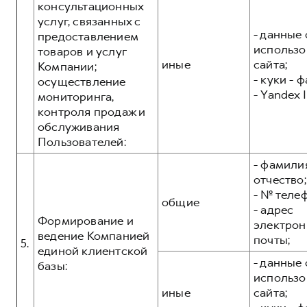
консультационных
услуг, связанных с
- данные 
предоставлением
использо
товаров и услуг
иные
сайта;
Компании;
- куки - 
осуществление
- Yandex I
мониторинга,
контроля продаж и
обслуживания
Пользователей:
- фамилия
отчество;
- № теле
общие
- адрес
Формирование и
электрон
ведение Компанией
почты;
5.
единой клиентской
- данные 
базы:
использо
иные
сайта;