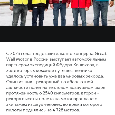
Тест-драйв
СЕРВИСНОЕ ОБСЛУЖИВАНИЕ
О дилере
Трейд-ин
Нулевое ТО
Наша команда
DARGO
DARGO X
Программа «Помощь на дороге»
Контакты
от 3 199 000 ₽
от 3 499 000 ₽
КРЕДИТ И СТРАХОВАНИЕ
Регламенты технического обслуживания
Кредитный калькулятор
Электронный ПТС
Страхование
С 2023 года представительство концерна Great
Кредит
ПОДДЕРЖКА
Wall Motor в России выступает автомобильным
F7
F7X
партнером экспедиций Фёдора Конюхова, в
GWM Безопасность
от 2 899 000 ₽
от 3 599 000 ₽
ходе которых команде путешественника
КОРПОРАТИВНЫМ КЛИЕНТАМ
Гарантия HAVAL
удалось установить уже два мировых рекорда.
Один из них – рекордный по абсолютной
Для малого бизнеса
Мобильное приложение GWM
дальности полет на тепловом воздушном шаре
Корпоративным клиентам
Программа «HAVAL Защита+»
протяженностью 2540 километров, второй –
рекорд высоты полета на мотопараплане с
Крупным корпоративным клиентам
Руководства по эксплуатации
POER
экипажем из двух человек, во время которого
от 3 449 000 ₽
Система управления автопарком
Подписки
пилоты поднялись на 4 728 метров.