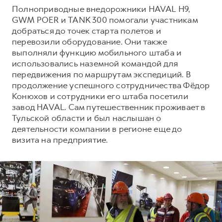
Сервис для корпоративных клиентов
Полноприводные внедорожники HAVAL H9,
HAVAL Лизинг
АКСЕССУАРЫ HAVAL
GWM POER и TANK 300 помогали участникам
добраться до точек старта полетов и
Автомобильные аксессуары
перевозили оборудование. Они также
АКСЕССУАРЫ HAVAL
Коллекция CITY
выполняли функцию мобильного штаба и
использовались наземной командой для
Автомобильные аксессуары
Коллекция Базовая
передвижения по маршрутам экспедиций. В
Коллекция CITY
Коллекция Детская
продолжение успешного сотрудничества Фёдор
Конюхов и сотрудники его штаба посетили
Коллекция Базовая
завод HAVAL. Сам путешественник проживает в
Коллекция Детская
Тульской области и был наслышан о
деятельности компании в регионе еще до
визита на предприятие.