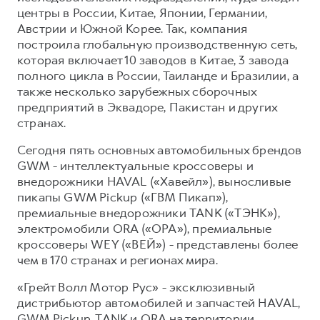
центры в России, Китае, Японии, Германии,
Австрии и Южной Корее. Так, компания
построила глобальную производственную сеть,
которая включает 10 заводов в Китае, 3 завода
полного цикла в России, Таиланде и Бразилии, а
также несколько зарубежных сборочных
предприятий в Эквадоре, Пакистан и других
странах.
Сегодня пять основных автомобильных брендов
GWM - интеллектуальные кроссоверы и
внедорожники HAVAL («Хавейл»), выносливые
пикапы GWM Pickup («ГВМ Пикап»),
премиальные внедорожники TANK («ТЭНК»),
электромобили ORA («ОРА»), премиальные
кроссоверы WEY («ВЕЙ») - представлены более
чем в 170 странах и регионах мира.
«Грейт Волл Мотор Рус» - эксклюзивный
дистрибьютор автомобилей и запчастей HAVAL,
GWM Pickup, TANK и ORA на территории