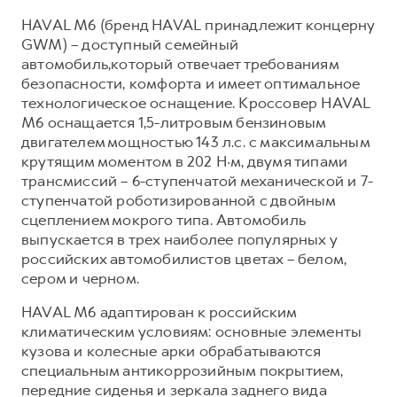
Сервис для корпоративных клиентов
HAVAL M6 (бренд HAVAL принадлежит концерну
HAVAL Лизинг
АКСЕССУАРЫ HAVAL
GWM) – доступный семейный
Автомобильные аксессуары
автомобиль,который отвечает требованиям
безопасности, комфорта и имеет оптимальное
АКСЕССУАРЫ HAVAL
Коллекция CITY
технологическое оснащение. Кроссовер HAVAL
Автомобильные аксессуары
Коллекция Базовая
M6 оснащается 1,5-литровым бензиновым
двигателем мощностью 143 л.с. с максимальным
Коллекция CITY
Коллекция Детская
крутящим моментом в 202 Н·м, двумя типами
Коллекция Базовая
трансмиссий – 6-ступенчатой механической и 7-
ступенчатой роботизированной с двойным
Коллекция Детская
сцеплением мокрого типа. Автомобиль
выпускается в трех наиболее популярных у
российских автомобилистов цветах – белом,
сером и черном.
HAVAL M6 адаптирован к российским
климатическим условиям: основные элементы
кузова и колесные арки обрабатываются
специальным антикоррозийным покрытием,
передние сиденья и зеркала заднего вида