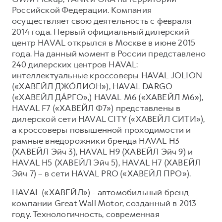
Российской Федерации. Компания
осуществляет свою деятельность с февраля
2014 года. Первый официальный дилерский
центр HAVAL открылся в Москве в июне 2015
года. На данный момент в России представлено
240 дилерских центров HAVAL:
интеллектуальные кроссоверы HAVAL JOLION
(«ХАВЕЙЛ ДЖО́ЛИОН»), HAVAL DARGO
(«ХАВЕЙЛ ДА́РГО»,) HAVAL М6 («ХАВЕЙЛ M6»),
HAVAL F7 («ХАВЕЙЛ Ф7») представлены в
дилерской сети HAVAL CITY («ХАВЕЙЛ СИТИ»),
а кроссоверы повышенной проходимости и
рамные внедорожники бренда HAVAL H3
(ХАВЕЙЛ Эйч 3), HAVAL H9 (ХАВЕЙЛ Эйч 9) и
HAVAL H5 (ХАВЕЙЛ Эйч 5), HAVAL H7 (ХАВЕЙЛ
Эйч 7) – в сети HAVAL PRO («ХАВЕЙЛ ПРО»).
HAVAL («ХАВЕЙЛ») - автомобильный бренд
компании Great Wall Motor, созданный в 2013
году. Технологичность, современная