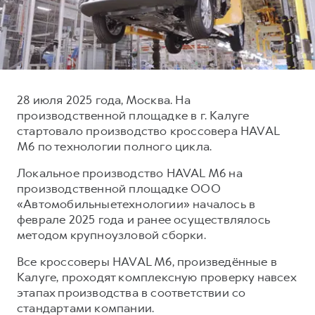
Тест-драйв
СЕРВИСНОЕ ОБСЛУЖИВАНИЕ
О дилере
Трейд-ин
Нулевое ТО
Наша команда
DARGO
DARGO X
Программа «Помощь на дороге»
Контакты
от 3 199 000 ₽
от 3 499 000 ₽
КРЕДИТ И СТРАХОВАНИЕ
Регламенты технического обслуживания
28 июля 2025 года, Москва. На
Кредитный калькулятор
Электронный ПТС
производственной площадке в г. Калуге
стартовало производство кроссовера HAVAL
Страхование
M6 по технологии полного цикла.
Кредит
ПОДДЕРЖКА
Локальное производство HAVAL M6 на
F7
F7X
GWM Безопасность
от 2 899 000 ₽
от 3 599 000 ₽
производственной площадке ООО
«Автомобильныетехнологии» началось в
КОРПОРАТИВНЫМ КЛИЕНТАМ
Гарантия HAVAL
феврале 2025 года и ранее осуществлялось
Для малого бизнеса
Мобильное приложение GWM
методом крупноузловой сборки.
Корпоративным клиентам
Программа «HAVAL Защита+»
Все кроссоверы HAVAL M6, произведённые в
Крупным корпоративным клиентам
Руководства по эксплуатации
Калуге, проходят комплексную проверку навсех
POER
этапах производства в соответствии со
от 3 449 000 ₽
Система управления автопарком
Подписки
стандартами компании.