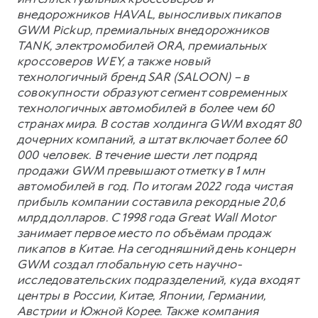
внедорожников HAVAL, выносливых пикапов
GWM Pickup, премиальных внедорожников
TANK, электромобилей ORA, премиальных
кроссоверов WEY, а также новый
технологичный бренд SAR (SALOON) – в
совокупности образуют сегмент современных
технологичных автомобилей в более чем 60
странах мира. В состав холдинга GWM входят 80
дочерних компаний, а штат включает более 60
000 человек. В течение шести лет подряд
продажи GWM превышают отметку в 1 млн
автомобилей в год. По итогам 2022 года чистая
прибыль компании составила рекордные 20,6
млрд долларов. С 1998 года Great Wall Motor
занимает первое место по объёмам продаж
пикапов в Китае. На сегодняшний день концерн
GWM создал глобальную сеть научно-
исследовательских подразделений, куда входят
центры в России, Китае, Японии, Германии,
Австрии и Южной Корее. Также компания