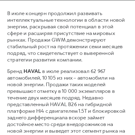
Сервис для корпоративных клиентов
HAVAL Лизинг
АКСЕССУАРЫ HAVAL
В июле концерн продолжил развивать
интеллектуальные технологии в области новой
Автомобильные аксессуары
энергии, раскрывая свой потенциал в этой
АКСЕССУАРЫ HAVAL
Коллекция CITY
сфере и расширяя присутствие на мировых
рынках. Продажи GWM демонстрируют
Автомобильные аксессуары
Коллекция Базовая
стабильный рост на протяжении семи месяцев
Коллекция CITY
Коллекция Детская
подряд, что свидетельствует о выверенной
Коллекция Базовая
стратегии развития компании.
Коллекция Детская
Бренд
HAVAL
в июле реализовал 62 967
автомобилей, 10 105 из них – автомобили на
новой энергии. Продажи таких моделей
превышают отметку в 10 000 экземпляров в
течение двух месяцев подряд. Недавно
представленный HAVAL B26 на гибридной
платформе Hi4 с двигателем 1.5Т и блокировкой
заднего дифференциала вскоре займет
достойное место среди внедорожников на
новой энергии и выведет этот сегмент рынка на