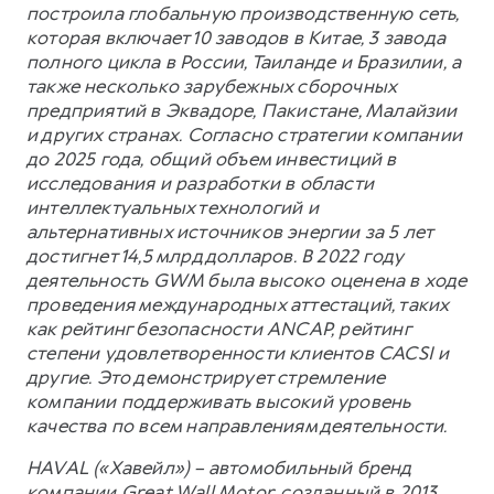
построила глобальную производственную сеть,
которая включает 10 заводов в Китае, 3 завода
полного цикла в России, Таиланде и Бразилии, а
также несколько зарубежных сборочных
предприятий в Эквадоре, Пакистане, Малайзии
и других странах. Согласно стратегии компании
до 2025 года, общий объем инвестиций в
исследования и разработки в области
интеллектуальных технологий и
альтернативных источников энергии за 5 лет
достигнет 14,5 млрд долларов. В 2022 году
деятельность GWM была высоко оценена в ходе
проведения международных аттестаций, таких
как рейтинг безопасности ANCAP, рейтинг
степени удовлетворенности клиентов CACSI и
другие. Это демонстрирует стремление
компании поддерживать высокий уровень
качества по всем направлениям деятельности.
HAVAL («Хавейл») – автомобильный бренд
компании Great Wall Motor, созданный в 2013