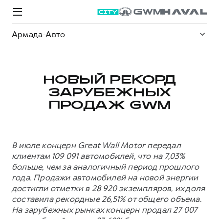
Армада-Авто
НОВЫЙ РЕКОРД
ЗАРУБЕЖНЫХ
Модели
Покупателям
Владельцам
Спецпредложения
О дилере
ПРОДАЖ GWM
ВЫБОР И ПОКУПКА
СЕРВИС
СПЕЦПРЕДЛОЖЕНИЯ
БРЕНД HAVAL
В июле концерн Great Wall Motor передал
Автомобили в наличии
Все о сервисе
Покупателям
О бренде
клиентам 109 091 автомобилей, что на 7,03%
больше, чем за аналогичный период прошлого
Конфигуратор HAVAL
Запись на сервис
Владельцам
Новости
года. Продажи автомобилей на новой энергии
M6
Аксессуары HAVAL
Моторное масло
О GWM
JOLION
достигли отметки в 28 920 экземпляров, их доля
от 2 049 000 ₽
от 2 049 000 ₽
составила рекордные 26,51% от общего объема.
Каталоги и прайс-листы
Стоимость ТО
На зарубежных рынках концерн продал 27 007
Программа «HAVAL Защита+»
ИНФОРМАЦИЯ О ДИЛЕРЕ