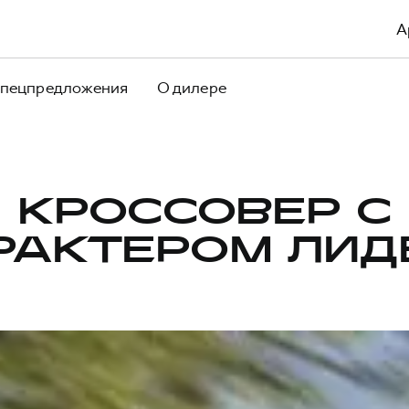
А
пецпредложения
О дилере
КРОССОВЕР С
РАКТЕРОМ ЛИД