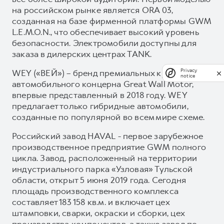
на российском рынке является ORA 03,
созданная на базе фирменной платформы GWM
L.E.M.O.N., что обеспечивает высокий уровень
безопасности. Электромобили доступны для
заказа в дилерских центрах TANK.
WEY («ВЕЙ») – бренд премиальных кроссоверов
Privacy
notice
автомобильного концерна Great Wall Motor,
впервые представленный в 2018 году. WEY
предлагает только гибридные автомобили,
созданные по популярной во всем мире схеме.
Российский завод HAVAL - первое зарубежное
производственное предприятие GWM полного
цикла. Завод, расположенный на территории
индустриального парка «Узловая» Тульской
области, открыт 5 июня 2019 года. Сегодня
площадь производственного комплекса
составляет 183 158 кв.м. и включает цех
штамповки, сварки, окраски и сборки, цех
производства компонентов, а также завод по