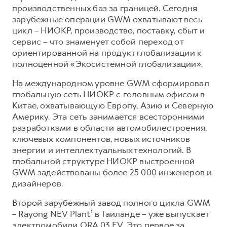
производственных баз за границей. Сегодня
зарубежные операции GWM охватывают весь
цикл – НИОКР, производство, поставку, сбыт и
сервис – что знаменует собой переход от
ориентированной на продукт глобализации к
полноценной «Экосистемной глобализации».
На международном уровне GWM сформировал
глобальную сеть НИОКР с головным офисом в
Китае, охватывающую Европу, Азию и Северную
Америку. Эта сеть занимается всесторонними
разработками в области автомобилестроения,
ключевых компонентов, новых источников
энергии и интеллектуальных технологий. В
глобальной структуре НИОКР выстроенной
GWM задействованы более 25 000 инженеров и
дизайнеров.
Второй зарубежный завод полного цикла GWM
– Rayong NEV Plant¹ в Таиланде – уже выпускает
электромобили ORA 03 EV. Это первое за