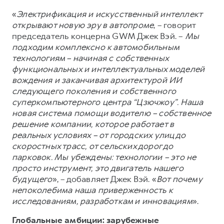
«
Электрификация и искусственный интеллект
открывают новую эру в автопроме
, – говорит
председатель концерна GWM Джек Вэй. –
Мы
подходим комплексно к автомобильным
технологиям – начиная с собственных
функциональных и интеллектуальных моделей
вождения и заканчивая архитектурой ИИ
следующего поколения и собственного
суперкомпьютерного центра “Цзючжоу”. Наша
новая система помощи водителю – собственное
решение компании, которое работает в
реальных условиях – от городских улиц до
скоростных трасс, от сельских дорог до
парковок. Мы убеждены: технологии – это не
просто инструмент, это двигатель нашего
будущего
», – добавляет Джек Вэй. «
Вот почему
непоколебима наша приверженность к
исследованиям, разработкам и инновациям
».
Глобальные амбиции: зарубежные