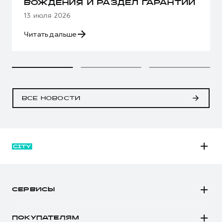
ВОЖДЕНИЯ И РАЗДЕЛ ГАРАНТИИ
13 июля 2026
Читать дальше
ВСЕ НОВОСТИ
M6
JOLION
СЕРВИСЫ
DARGO
Автомобили в наличии
DARGO Х
ПОКУПАТЕЛЯМ