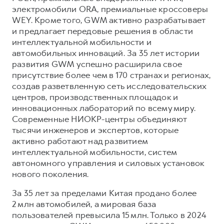
Сервис для корпоративных клиентов
электромобили ORA, премиальные кроссоверы
HAVAL Лизинг
АКСЕССУАРЫ HAVAL
WEY. Кроме того, GWM активно разрабатывает
и предлагает передовые решения в области
Автомобильные аксессуары
интеллектуальной мобильности и
АКСЕССУАРЫ HAVAL
Коллекция CITY
автомобильных инноваций. За 35 лет истории
развития GWM успешно расширила свое
Автомобильные аксессуары
Коллекция Базовая
присутствие более чем в 170 странах и регионах,
Коллекция CITY
Коллекция Детская
создав разветвленную сеть исследовательских
центров, производственных площадок и
Коллекция Базовая
инновационных лабораторий по всему миру.
Коллекция Детская
Современные НИОКР-центры объединяют
тысячи инженеров и экспертов, которые
активно работают над развитием
интеллектуальной мобильности, систем
автономного управления и силовых установок
нового поколения.
За 35 лет за пределами Китая продано более
2 млн автомобилей, а мировая база
пользователей превысила 15 млн. Только в 2024