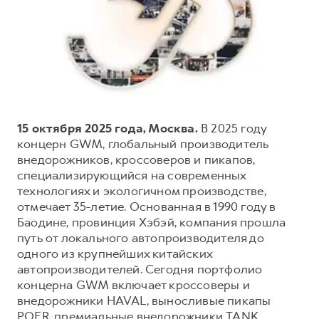
Тест-драйв
СЕРВИСНОЕ ОБСЛУЖИВАНИЕ
О дилере
Трейд-ин
Нулевое ТО
Наша команда
DARGO
DARGO X
Программа «Помощь на дороге»
Контакты
от 3 199 000 ₽
от 3 499 000 ₽
КРЕДИТ И СТРАХОВАНИЕ
Регламенты технического обслуживания
Кредитный калькулятор
Электронный ПТС
15 октября 2025 года, Москва.
В 2025 году
Страхование
концерн GWM, глобальный производитель
внедорожников, кроссоверов и пикапов,
Кредит
ПОДДЕРЖКА
специализирующийся на современных
F7
F7X
GWM Безопасность
от 2 899 000 ₽
от 3 599 000 ₽
технологиях и экологичном производстве,
отмечает 35-летие. Основанная в 1990 году в
КОРПОРАТИВНЫМ КЛИЕНТАМ
Гарантия HAVAL
Баодине, провинция Хэбэй, компания прошла
Для малого бизнеса
Мобильное приложение GWM
путь от локального автопроизводителя до
Корпоративным клиентам
Программа «HAVAL Защита+»
одного из крупнейших китайских
автопроизводителей. Сегодня портфолио
Крупным корпоративным клиентам
Руководства по эксплуатации
концерна GWM включает кроссоверы и
POER
от 3 449 000 ₽
Система управления автопарком GWM Fleet
Подписки
внедорожники HAVAL, выносливые пикапы
POER, премиальные внедорожники TANK,