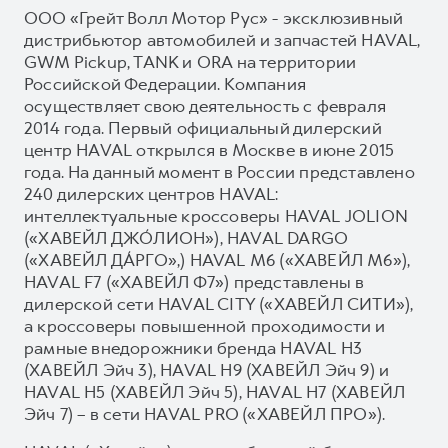
ООО «Грейт Волл Мотор Рус» - эксклюзивный
дистрибьютор автомобилей и запчастей HAVAL,
GWM Pickup, TANK и ORA на территории
Российской Федерации. Компания
осуществляет свою деятельность с февраля
2014 года. Первый официальный дилерский
центр HAVAL открылся в Москве в июне 2015
года. На данный момент в России представлено
240 дилерских центров HAVAL:
интеллектуальные кроссоверы HAVAL JOLION
(«ХАВЕЙЛ ДЖО́ЛИОН»), HAVAL DARGO
(«ХАВЕЙЛ ДА́РГО»,) HAVAL М6 («ХАВЕЙЛ M6»),
HAVAL F7 («ХАВЕЙЛ Ф7») представлены в
дилерской сети HAVAL CITY («ХАВЕЙЛ СИТИ»),
а кроссоверы повышенной проходимости и
рамные внедорожники бренда HAVAL H3
(ХАВЕЙЛ Эйч 3), HAVAL H9 (ХАВЕЙЛ Эйч 9) и
HAVAL H5 (ХАВЕЙЛ Эйч 5), HAVAL H7 (ХАВЕЙЛ
Эйч 7) – в сети HAVAL PRO («ХАВЕЙЛ ПРО»).