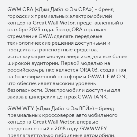
GWM ORA («Джи Дабл ю Эм ОРА») – бренд
городских премиальных электромобилей
концерна Great Wall Motor, представленный в
октябре 2023 года. Бренд ORA отражает
стремление GWM сделать передовые
технологические решения доступными и
продвигать транспортные средства,
использующие «новую энергию», для все более
широкой аудитории. Первой моделью на
российском рынке является ORA 03, созданная
на базе фирменной платформы GWM L.E.M.O.N.,
что обеспечивает высокий уровень
безопасности. Электромобили доступны для
заказа в дилерских центрах GWM TANK.
GWM WEY («Джи Дабл ю Эм ВЕЙ») – бренд
премиальных кроссоверов автомобильного
концерна Great Wall Motor, впервые
представленный в 2018 году. GWM WEY
предлагает только гибридные автомобили,