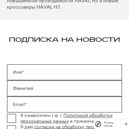
повышенной проходимости HAVAL H3 и новые
кроссоверы HAVAL H7.
ПОДПИСКА НА НОВОСТИ
Имя
Фамилия
Email
Я ознакомлен (-а) с
Политикой обработки
персональных данных
и принимаю условия.
*
Privacy
notice
Я даю
согласие на обработку персональных