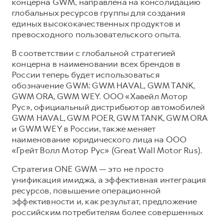
Сервис для корпоративных клиентов
концерна GWM, направлена на консолидацию
глобальных ресурсов группы для создания
HAVAL Лизинг
АКСЕССУАРЫ HAVAL
единых высококачественных продуктов и
Автомобильные аксессуары
превосходного пользовательского опыта.
АКСЕССУАРЫ HAVAL
Коллекция CITY
В соответствии с глобальной стратегией
концерна в наименовании всех брендов в
Автомобильные аксессуары
Коллекция Базовая
России теперь будет использоваться
Коллекция CITY
Коллекция Детская
обозначение GWM: GWM HAVAL, GWM TANK,
GWM ORA, GWM WEY. ООО «Хавейл Мотор
Коллекция Базовая
Рус», официальный дистрибьютор автомобилей
Коллекция Детская
GWM HAVAL, GWM POER, GWM TANK, GWM ORA
и GWM WEY в России, также меняет
наименование юридического лица на ООО
«Грейт Волл Мотор Рус» (Great Wall Motor Rus).
Стратегия ONE GWM — это не просто
унификация имиджа, а эффективная интеграция
ресурсов, повышение операционной
эффективности и, как результат, предложение
российским потребителям более совершенных