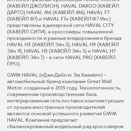
(ХАВЕЙЛ ДЖО́ЛИОН), HAVAL DARGO (ХАВЕЙЛ
ДА́РГО) HAVAL М6 (ХАВЕЙЛ M6), HAVAL F7
(ХАВЕЙЛ Ф7) и HAVAL F7x (ХАВЕЙЛ Ф7 Икс)
представлены в дилерской сети HAVAL CITY
(ХАВЕЙЛ СИТИ), а кроссоверы повышенной
проходимости и рамные внедорожники бренда
HAVAL H3 (ХАВЕЙЛ Эйч 3), HAVAL H9 (ХАВЕЙЛ
Эйч 9), HAVAL H5 (ХАВЕЙЛ Эйч 5) и HAVAL H7
(ХАВЕЙЛ Эйч 7) – в сети HAVAL PRO (ХАВЕЙЛ
ПРО).
GWM HAVAL («Джи Дабл ю Эм Хавейл») –
автомобильный бренд компании Great Wall
Motor, созданный в 2013 году. Технологичность,
современная производственная база,
интегрированная сеть поставок комплектующих
от лучших иностранных производителей
являются основой успешного развития GWM
HAVAL. Компания предлагает
сбалансированный модельный ряд кроссоверов