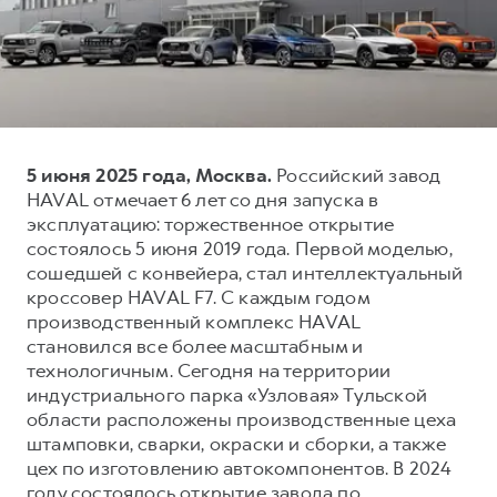
Тест-драйв
СЕРВИСНОЕ ОБСЛУЖИВАНИЕ
О дилере
Трейд-ин
Нулевое ТО
Наша команда
DARGO
DARGO X
Программа «Помощь на дороге»
Контакты
от 3 199 000 ₽
от 3 499 000 ₽
КРЕДИТ И СТРАХОВАНИЕ
Регламенты технического обслуживания
5 июня 2025 года, Москва.
Российский завод
Кредитный калькулятор
Электронный ПТС
HAVAL отмечает 6 лет со дня запуска в
Страхование
эксплуатацию: торжественное открытие
состоялось 5 июня 2019 года. Первой моделью,
Кредит
ПОДДЕРЖКА
сошедшей с конвейера, стал интеллектуальный
F7
F7X
GWM Безопасность
от 2 899 000 ₽
от 3 599 000 ₽
кроссовер HAVAL F7. С каждым годом
производственный комплекс HAVAL
КОРПОРАТИВНЫМ КЛИЕНТАМ
Гарантия HAVAL
становился все более масштабным и
Для малого бизнеса
Мобильное приложение GWM
технологичным. Сегодня на территории
Корпоративным клиентам
Программа «HAVAL Защита+»
индустриального парка «Узловая» Тульской
области расположены производственные цеха
Крупным корпоративным клиентам
Руководства по эксплуатации
штамповки, сварки, окраски и сборки, а также
POER
от 3 449 000 ₽
Система управления автопарком
Подписки
цех по изготовлению автокомпонентов. В 2024
году состоялось открытие завода по