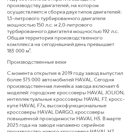
Сервис для корпоративных клиентов
производству двигателей, на котором
HAVAL Лизинг
АКСЕССУАРЫ HAVAL
осуществляется сборка двух типов двигателей:
1,5-литрового турбированного двигателя
Автомобильные аксессуары
мощностью 150 л.с. и 2,0-литрового
АКСЕССУАРЫ HAVAL
Коллекция CITY
турбированного двигателя мощностью 192 л.с.
Общая территория производственного
Автомобильные аксессуары
Коллекция Базовая
комплекса на сегодняшний день превышает
Коллекция CITY
Коллекция Детская
183 000 м².
Коллекция Базовая
Производственные вехи
Коллекция Детская
С момента открытия в 2019 году завод выпустил
более 375 000 автомобилей HAVAL. Сегодня
производственная линейка завода включает 6
моделей: городские кроссоверы HAVAL JOLION,
интеллектуальные кроссоверы HAVAL F7, кросс-
купе HAVAL F7x, высокофункциональные
кроссоверы HAVAL DARGO, кроссоверы
повышенной проходимости HAVAL H3. В марте
2025 года на заводе налажено серийное
производство нового кроссовера HAVAL H7.