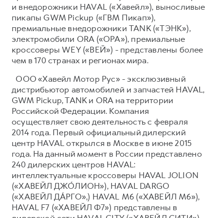
и внедорожники HAVAL («Хавейл»), выносливые
пикапы GWM Pickup («ГВМ Пикап»),
премиальные внедорожники TANK («ТЭНК»),
электромобили ORA («ОРА»), премиальные
кроссоверы WEY («ВЕЙ») - представлены более
чем в 170 странах и регионах мира.
ООО «Хавейл Мотор Рус» - эксклюзивный
дистрибьютор автомобилей и запчастей HAVAL,
GWM Pickup, TANK и ORA на территории
Российской Федерации. Компания
осуществляет свою деятельность с февраля
2014 года. Первый официальный дилерский
центр HAVAL открылся в Москве в июне 2015
года. На данный момент в России представлено
240 дилерских центров HAVAL:
интеллектуальные кроссоверы HAVAL JOLION
(«ХАВЕЙЛ ДЖО́ЛИОН»), HAVAL DARGO
(«ХАВЕЙЛ ДА́РГО»,) HAVAL М6 («ХАВЕЙЛ M6»),
HAVAL F7 («ХАВЕЙЛ Ф7») представлены в
дилерской сети HAVAL CITY («ХАВЕЙЛ СИТИ»),